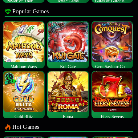
Power of Thor Megaways
Aztec Gems
Gates of Gatot Kaca
Popular Games
Mahjong Ways
Koi Gate
Gem Saviour Conquest
Gold Blitz
Roma
Fiery Sevens
Hot Games