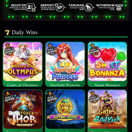
Daily Wins
Gates of Olympus
Starlight Princess
Sweet Bonanza