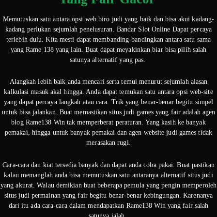
Memutuskan satu antara opsi web biro judi yang baik dan bisa akui kadang-
kadang perlukan sejumlah penelusuran. Bandar Slot Online Dapat percaya
terlebih dulu. Kita mesti dapat membanding-bandingkan antara satu sama
yang Rame 138 yang lain. Buat dapat meyakinkan biar bisa pilih salah
satunya alternatif yang pas.
Alangkah lebih baik anda mencari serta temui menurut sejumlah alasan
kalkulasi masuk akal hingga. Anda dapat temukan satu antara opsi web-site
yang dapat percaya langkah atau cara. Trik yang benar-benar begitu simpel
untuk bisa jalankan. Buat memastikan situs judi games yang fair adalah agen
blog Rame138 Win tak memperberat peraturan. Yang kasih ke banyak
pemakai, hingga untuk banyak pemakai dan agen website judi games tidak
merasakan rugi.
Cara-cara dan kiat tersedia banyak dan dapat anda coba pakai. Buat pastikan
kalau memanglah anda bisa memutuskan satu antaranya alternatif situs judi
yang akurat. Walau demikian buat beberapa pemula yang pengin memperoleh
situs judi permainan yang fair begitu benar-benar kebingungan. Karenanya
dari itu ada cara-cara dalam mendapatkan Rame138 Win yang fair salah
satunya ialah.