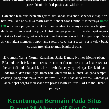
proses bisnis, baik deposit atau withdraw.
Dan anda bisa pula bermain games slot kapan saja anda kehendaki tiap-tiap
hari nya. Bila anda suka main games Bandar Slot Online Bisa percaya
Rame
138
serta mau punyai account bermain sendiri. karenanya anda bisa langsung
daftarkan ri anda saat ini juga. Untuk mengerjakan ambil, anda dapat segera
kontak cs kami yang bekerja lewat livechat atau contact dukungan siap. Kelak
cs kami akan memberi respon anda secara cepat serta tepat. Serta kelak buat,
cs akan mengharap anda lengkapi pola.
ID Games, Nama, Nomor Rekening, Bank, E mail, Nomor Mobile phone.
Bila anda telah isikan pola register account slot online uang asli atas secara
benar. jadi anda dapat lekas kirim terhadap cs yang bekerja. Kelak id dan
kode main, dan link login Rame138 Alternatif bakal antarkan pada tempat
chatting. yang anda pakai awal kalinya. Bila id udah anda terima, karenanya
anda dapat segera melaksanakan proses login ke situs Slot Online Dapat
percaya
Keuntungan Bermain Pada Situs
Rame138 Alternatif Slot Gacor