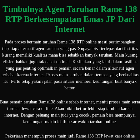
Timbulnya Agen Taruhan Rame 138
RTP Berkesempatan Emas JP Dari
Internet
Pada proses bermain taruhan Rame 138 RTP online mesti pertimbangkan
tiap-tiap alternatif agen taruhan yang pas. Supaya bisa terlepas dari fasilitas
kurang memiliki kualitas mana bisa sebabkan banyak taruhan. Main kurang
efisien bahkan juga tak dapat optimal. Kesibukan yang lalui dalam fasilitas
yang pas penting optimalkan pemain secara benar dalam alternatif agen
terhebat karena internet. Proses main taruhan dalam tempat yang berkualitas
itu. Perlu tetap yakini jalan pada situasi memberi keuntungan buat banyak
bettor.
Buat pemain taruhan Rame138 online sebab internet, meniti proses main serta
taruhan lewat cara online. Akan bikin bettor lebih siap taruhan karena
internet. Dengan peluang main judi yang cocok, pemain bisa mempunyai
keuntungan makin lebih besar waktu taruhan online.
Pekerjaan menempuh proses main judi Rame 138 RTP lewat cara online