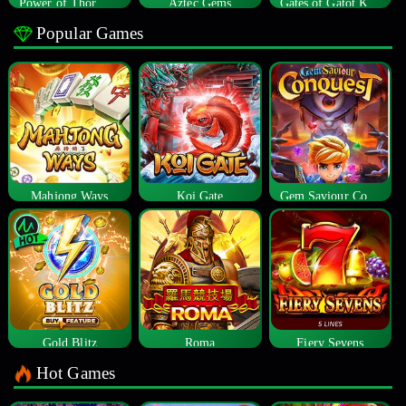
Power of Thor Megaways
Aztec Gems
Gates of Gatot Kaca
Popular Games
Mahjong Ways
Koi Gate
Gem Saviour Conquest
Gold Blitz
Roma
Fiery Sevens
Hot Games