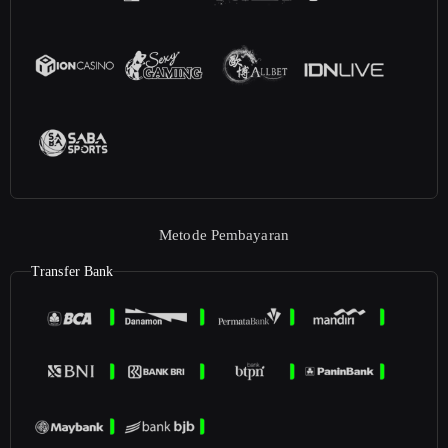
Metode Pembayaran
Transfer Bank