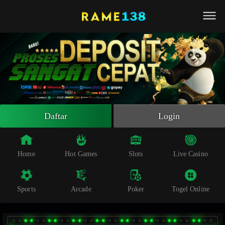
Beranda
Slot Online
Live Casino
Sportsbook
Arcade
Togel Online
Daftar
Login
Poker
Whatsapp
Home
Hot Games
Slots
Live Casino
Telegram
Sports
Arcade
Poker
Togel Online
Livechat