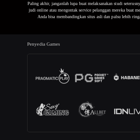
Paling akhir, janganlah lupa buat melaksanakan studi seteru
judi online atau mengontak service pelanggan mereka buat men
Anda bisa membandingkan situs asli dan palsu lebih ring
Penyedia Games