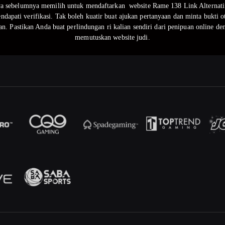
snya sebelumnya memilih untuk mendaftarkan website Rame 138 Link Alternatif
dapati verifikasi. Tak boleh kuatir buat ajukan pertanyaan dan minta bukti 
an. Pastikan Anda buat perlindungan ri kalian sendiri dari penipuan online de
memutuskan website judi.