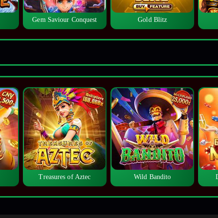
Gem Saviour Conquest
Gold Blitz
Treasures of Aztec
Wild Bandito