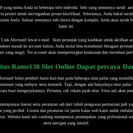
8 yang minta Anda isi beberapa info individu. Info yang umumnya suruh anta
rta presisi untuk meringankan proses klarifikasi. Seterusnya, Anda bakal suru
ccount Anda. Selesai semuanya info berisi dengan komplet, Anda akan suruh bu
kami ini.
 Link Alternatif lewat e-mail. Ikuti petunjuk yang kasihkan untuk aktifkan a
sukses masuk ke account kalian, Anda mulai bisa menelusuri beragam permaina
ain yang sengit. Tes account akan mempertingkat keamanan dan membuat perli
tus Rame138 Slot Online Dapat percaya Dar
rnatif bikin pembeli harus hati-hati pada beberapa situs palsu yang memiliki
ermainan yang melipur serta menarik. Tapi, dengan ada banyaknya situs palsu
-cara buat mengerjakannya. Pertama, cek rekam jejak situs. Situs asli akan 
 mempunyai lisensi serta peraturan sah dari tubuh pengawas permainan judi yan
s yang perihal. Lisensi dan peraturan ini jamin kalau web kami sudah melalu
 situs. Website kami asli condong mempunyai penampakan yang professional se
serta navigasi yang intuitif.