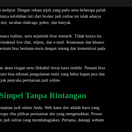
an melipur. Dengan rekam jejak yang padu serta beberapa puluh
nya kelebihan inti dari broker judi online ini ialah adanya
slot, taruhan olahraga, poker, dan banyak.
a realitas, serta sejumlah fitur menarik. Tidak hanya itu,
termaksud live chat, telpon, dan e-mail. Keamanan dan khusus
 pemain bisa bermain-main dengan tenang dan konsentrasi pada
akses ringan serta fleksibel lewat basis mobile. Pemain bisa
emain bisa nikmati pengalaman main yang hebat kapan pun dan
anyak penyuka permainan judi online.
 Simpel Tanpa Rintangan
mainan judi online Anda. Web kami slot adalah basis yang
rapa ribu pilihan permainan slot yang mengenakkan. Proses
nan judi online yang membahagiakan. Pertama, datangi website