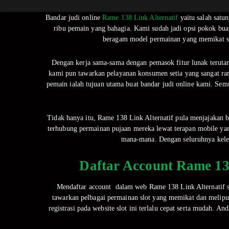
Bandar judi online
Rame 138 Link Alternatif
yaitu salah satu
ribu pemain yang bahagia. Kami sudah jadi opsi pokok buat 
beragam model permainan yang memikat sert
Dengan kerja sama-sama dengan pemasok fitur lunak terut
kami pun tawarkan pelayanan konsumen setia yang sangat rama
pemain ialah tujuan utama buat bandar judi online kami. Sem
Tidak hanya itu, Rame 138 Link Alternatif pula menjajakan b
terhubung permainan pujaan mereka lewat terapan mobile yan
mana-mana. Dengan seluruhnya kelebi
Daftar Account Rame 13
Mendaftar account dalam web Rame 138 Link Alternatif sl
tawarkan pelbagai permainan slot yang memikat dan melipu
registrasi pada website slot ini terlalu cepat serta mudah.