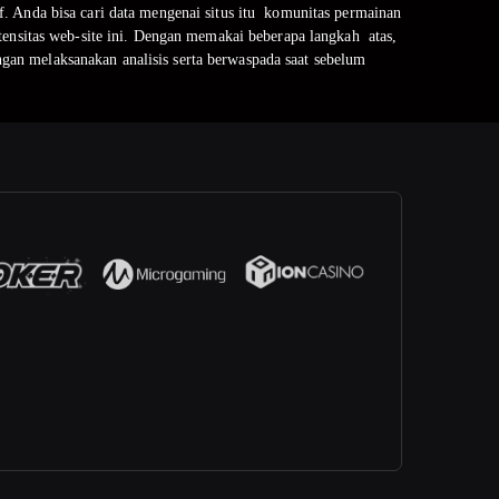
. Anda bisa cari data mengenai situs itu komunitas permainan
otensitas web-site ini. Dengan memakai beberapa langkah atas,
ngan melaksanakan analisis serta berwaspada saat sebelum