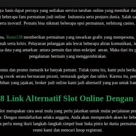
nya basis dapat percaya yang sediakan service taruhan online yang memikat d
beberapa fans permainan judi online Indonesia serta penjuru dunia. Salah satu
a inovatif. Pemain bisa nikmati beberapa opsi permainan, terhitung casino, 
ama,
Rame138
memberikan permainan yang tawarkan grafis yang mempesona, suar
h serta kritis. Pelayanan pelanggan ada lewat beberapa aliran komunikasi, 
ua data yang antarkan antara pemain dan situs enkripsi aman. Maka dari itu
pengalaman bermain yang menggembirakan.
onus dan promo menarik ke banyak pemain. Tidak cuma itu, kami pula berikan 
g cocok secara bermacam piranti, termasuk gadget dan tablet. Karena itu, p
han yang jajakan, broker judi online kami jadi alternatif yang pas untuk b
8 Link Alternatif Slot Online Dengan
ot merupakan cara awal mula yang perlu jalankan untuk mulai perjalanan per
r. Dengan mendaftarkan selaku anggota, Anda akan memperoleh akses ke bebe
 Anda perlu meng ikuti langkah-langkah simpel buat buka pintu ke dunia permai
resmi kami dan mencari knop registrasi.