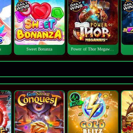
s
Sweet Bonanza
Power of Thor Megaways