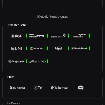
Metode Pembayaran
Transfer Bank
Pulsa
E-Money