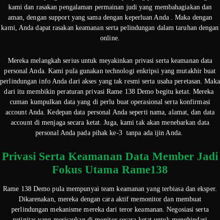
kami dan rasakan pengalaman permainan judi yang membahagiakan dan
aman, dengan support yang sama dengan keperluan Anda . Maka dengan
kami, Anda dapat rasakan keamanan serta pelindungan dalam taruhan dengan
online.
Mereka melangkah serius untuk meyakinkan privasi serta keamanan data
personal Anda. Kami pula gunakan technologi enkripsi yang mutakhir buat
perlindungan info Anda dari akses yang tak resmi serta usaha peretasan. Maka
dari itu membikin peraturan privasi Rame 138 Demo begitu ketat. Mereka
cuman kumpulkan data yang di perlu buat operasional serta konfirmasi
account Anda. Kedepan data personal Anda seperti nama, alamat, dan data
account di menjaga secara ketat. Juga, kami tak akan menebarkan data
personal Anda pada pihak ke-3 tanpa ada ijin Anda.
Privasi Serta Keamanan Data Member Jadi
Fokus Utama Rame138
Rame 138 Demo pula mempunyai team keamanan yang terbiasa dan eksper.
Dikarenakan, mereka dengan cara aktif memonitor dan membuat
perlindungan mekanisme mereka dari teror keamanan. Negosiasi serta
rutinitas yang merisaukan di monitor secara ketat untuk menghindari