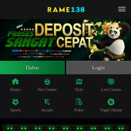
Beranda
Slot Online
Live Casino
Sportsbook
Arcade
Togel Online
Daftar
Login
Poker
Whatsapp
Home
Hot Games
Slots
Live Casino
Telegram
Sports
Arcade
Poker
Togel Online
Livechat