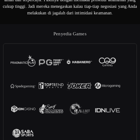
cukup tinggi. Jadi mereka menegaskan kalau tiap-tiap negosiasi yang Anda
melakukan di jagalah dari intimidasi keamanan.
Penyedia Games