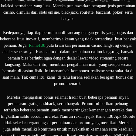
koleksi permainan yang luas. Mereka pun tawarkan beragam jenis permainan
casino, dimulai dari slots online, blackjack, roulette, baccarat, poker, serta
banyak.
Kedepannya, tiap-tiap permainan di rancang dengan grafis yang bagus dan
beberapa fitur inovatif, memberinya kesan yang tidak tertandingi buat banyak
pemain. Juga,
Rame138
pula tawarkan permainan casino langsung dengan
dealer sebenarnya. Karena itu di dalam permainan casino langsung, banyak
pemain bisa berhubungan dengan dealer lewat video streaming secara
langsung. Maka dari itu, membuat pengalaman main yang serupa secara
bermain di casino fisik. Ini menambah komponen realisme serta suka ria di
saat main. Tak cuma itu, kami di tahu karena sediakan beragam bonus dan
promo menarik.
Mereka menjajakan bonus selamat hadir buat beberapa pemain anyar,
perputaran gratis, cashback, serta banyak. Promo ini berikan peluang
terhadap beberapa pemain untuk mempertingkat kemenangan mereka dan
tingkatkan saldo account mereka. Namun rekam jejak Rame 138 Apk Mobile
tidak sekedar tergantung di permainan dan promo yang memikat. Mereka
juga udah memiliki komitmen untuk meyakinkan keamanan serta keadilan
dalam tiap unsur judi online mereka. Kami gunakan technologi RNG (Acak