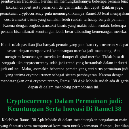
pembayaran tradisionil. Perihal ini memungkinkannya beberapa pemain buat
lakukan deposit serta penarikan dengan mudah dan cepat. Bahkan juga,
pemakaian cryptocurrency pula memungkinkannya Rame138 buat menjajakan
cost transaksi bisnis yang semakin lebih rendah terhadap banyak pemain.
Karena dengan ongkos transaksi bisnis yang makin lebih rendah, beberapa
pemain bisa nikmati keuntungan lebih besar dibanding kemenangan mereka.
Kami udah pastikan jika banyak pemain yang gunakan cryptocurrency dapat
secara ringan mengonversi kemenangan mereka jadi mata uang. Atau
mengirim kemenangan mereka ke dompet di gital mereka. Tidak bisa di
sanggah jika cryptocurrency udah jadi trend yang bertambah dalam industri
judi online . Maka, asemakin beberapa pemain yang cari situs permainan judi
yang terima cryptocurrency sebagai sistem pembayaran. Karena dengan
mendatangkan opsi cryptocurrency, Rame 138 Apk Mobile sudah ada di garis
depan di dalam menolong permohonan ini.
Cryptocurrency Dalam Permainan judi:
Keuntungan Serta Inovasi Di Rame138
Kelebihan Rame 138 Apk Mobile di dalam mendatangkan pengalaman main
yang fantastis serta mempunyai komitmen untuk keamanan. Sampai, keadilan