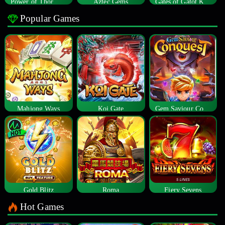
Power of Thor Megaways
Aztec Gems
Gates of Gatot Kaca
Popular Games
Mahjong Ways
Koi Gate
Gem Saviour Conquest
Gold Blitz
Roma
Fiery Sevens
Hot Games