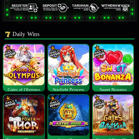
Daily Wins
Gates of Olympus
Starlight Princess
Sweet Bonanza