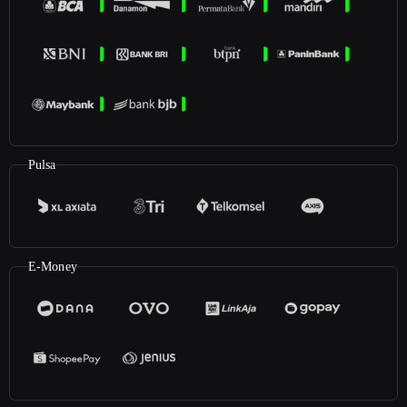
Pulsa
E-Money